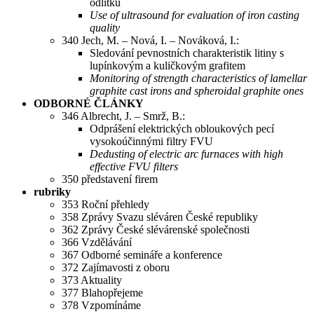
odlitků
Use of ultrasound for evaluation of iron casting
quality
340 Jech, M. – Nová, I. – Nováková, I.:
Sledování pevnostních charakteristik litiny s
lupínkovým a kuličkovým grafitem
Monitoring of strength characteristics of lamellar
graphite cast irons and spheroidal graphite ones
ODBORNÉ ČLÁNKY
346 Albrecht, J. – Smrž, B.:
Odprášení elektrických obloukových pecí
vysokoúčinnými filtry FVU
Dedusting of electric arc furnaces with high
effective FVU filters
350 představení firem
rubriky
353 Roční přehledy
358 Zprávy Svazu sléváren České republiky
362 Zprávy České slévárenské společnosti
366 Vzdělávání
367 Odborné semináře a konference
372 Zajímavosti z oboru
373 Aktuality
377 Blahopřejeme
378 Vzpomínáme