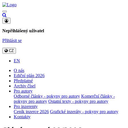
Nepřihlášený uživatel
Přihlásit se
CZ
EN
O nás
Ediční plán 2026
Předplatné
Archiv čísel
Pro autory
Odborné články - pokyny pro autory
Komerční články -
pokyny pro autory
Ostatní texty - pokyny pro autory
Pro inzerenty
Ceník inzerce 2026
Grafické inzeráty - pokyny pro autory
Kontakty