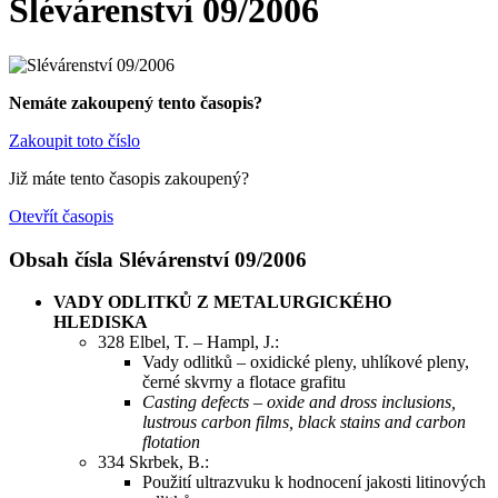
Slévárenství 09/2006
Nemáte zakoupený tento časopis?
Zakoupit toto číslo
Již máte tento časopis zakoupený?
Otevřít časopis
Obsah čísla Slévárenství 09/2006
VADY ODLITKŮ Z METALURGICKÉHO
HLEDISKA
328 Elbel, T. – Hampl, J.:
Vady odlitků – oxidické pleny, uhlíkové pleny,
černé skvrny a flotace grafitu
Casting defects – oxide and dross inclusions,
lustrous carbon films, black stains and carbon
flotation
334 Skrbek, B.:
Použití ultrazvuku k hodnocení jakosti litinových