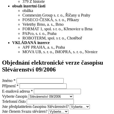
379 Z historie
obsah inzertní části
obálka
Commexim Group s. r. o., Říčany u Prahy
FOSECO ČESKÁ, s. r. o., Příkazy
Veletrhy Brno, a. s., Brno
FORMAT 1, spol. s r. o., Křenovice u Brna
PAPco, s. r. o., Praha
ROBOTERM, spol. s r. o., Chotěboř
VKLÁDANÁ inzerce
APF PRAHA, a. s., Praha
MOVA UB, s. r. o., IMOPRA, s. r. o., Nivnice
Objednání elektronické verze časopisu
Slévárenství 09/2006
Jméno
*
Příjmení
*
E-mailová adresa
*
Vyberte časopis
Telefonní číslo
Jste předplatitelem časopisu Slévárenství?
Jste členem Svazu sléváren?