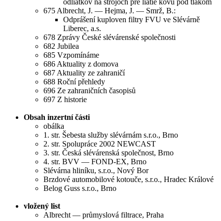
odliatkov na strojoch pre liatie kovu pod tlakom
675 Albrecht, J. — Hejma, J. — Smrž, B.:
Odprášení kuploven filtry FVU ve Slévárně
Liberec, a.s.
678 Zprávy České slévárenské společnosti
682 Jubilea
685 Vzpomínáme
686 Aktuality z domova
687 Aktuality ze zahraničí
688 Roční přehledy
696 Ze zahraničních časopisů
697 Z historie
Obsah inzertní části
obálka
1. str. Šebesta služby slévárnám s.r.o., Brno
2. str. Spolupráce 2002 NEWCAST
3. str. Česká slévárenská společnost, Brno
4. str. BVV — FOND-EX, Brno
Slévárna hliníku, s.r.o., Nový Bor
Brzdové automobilové kotouče, s.r.o., Hradec Králové
Belog Guss s.r.o., Brno
vložený list
Albrecht — průmyslová filtrace, Praha