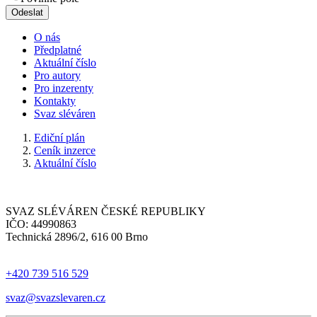
Odeslat
O nás
Předplatné
Aktuální číslo
Pro autory
Pro inzerenty
Kontakty
Svaz sléváren
Ediční plán
Ceník inzerce
Aktuální číslo
SVAZ SLÉVÁREN ČESKÉ REPUBLIKY
IČO: 44990863
Technická 2896/2, 616 00 Brno
+420 739 516 529
svaz@svazslevaren.cz