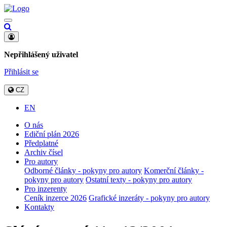
Nepřihlášený uživatel
Přihlásit se
CZ
EN
O nás
Ediční plán 2026
Předplatné
Archiv čísel
Pro autory
Odborné články - pokyny pro autory
Komerční články -
pokyny pro autory
Ostatní texty - pokyny pro autory
Pro inzerenty
Ceník inzerce 2026
Grafické inzeráty - pokyny pro autory
Kontakty